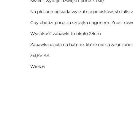
Świeci, wydaje dźwięki i porusza się.
Na plecach posiada wyrzutnię pocisków: strzałki
Gdy chodzi porusza szczęką i ogonem. Znosi równi
Wysokość zabawki to około 28cm
Zabawka działa na baterie, które nie są załączon
3x1,5V AA
Wiek 6