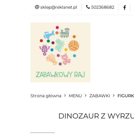
sklep@reklanet.pl
502368682
Menu
Zaba
Zobacz
Kat
Menu
Dodatkow
Strona główna
MENU
ZABAWKI
FIGURK
DINOZAUR Z WYRZU