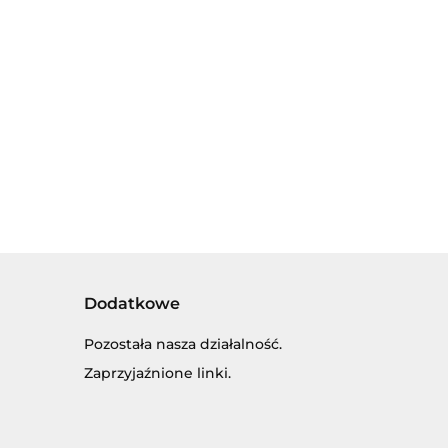
ŚWIATŁEM,
LECZKA
27.00
PORUSZA SIĘ
cm.
Dodatkowe
Pozostała nasza działalność.
Zaprzyjaźnione linki.