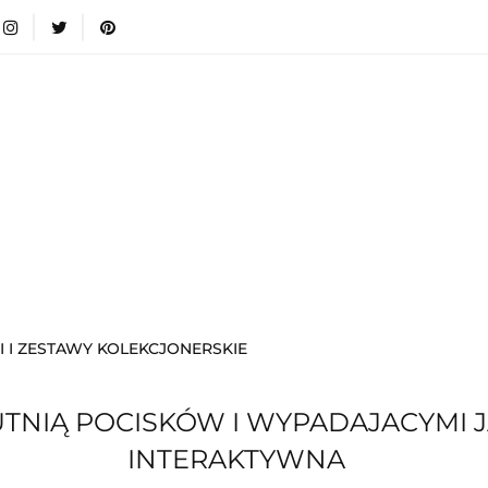
wki
Nowości
Bestsellery
Blog
Dodatkow
egorie
Zabawki
Nowości
Bestsellery
Blog
e infromacje.
Zobacz
Kategorie
I I ZESTAWY KOLEKCJONERSKIE
TNIĄ POCISKÓW I WYPADAJACYMI J
INTERAKTYWNA