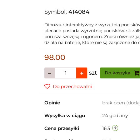
Symbol:
414084
Dinozaur interaktywny z wyrzutnią pocisków.
plecach posiada wyrzutnię pocisków: strza
porusza szczęką i ogonem. Znosi również j
działa na baterie, które nie są załączone d
98.00
szt
Do koszyka
Do przechowalni
Opinie
brak ocen
(doda
Wysyłka w ciągu
24 godziny
Cena przesyłki
16.5