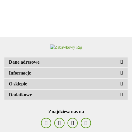
ZRĘCZNOŚCIOWA,
12.00
BLISTER -
5 PTAKÓW
Adamigo P.W.
PRZECENA.
Adar
Dane adresowe
Informacje
O sklepie
AGENCJA WYDAWNICZA JERZY
Dodatkowe
MOSTOWSKI
Znajdziesz nas na