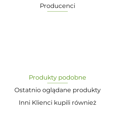
Producenci
-
„Paula” S.C. Marzena Dudkiewicz
Produkty podobne
Sławomir Dudkiewicz
Ostatnio oglądane produkty
Inni Klienci kupili również