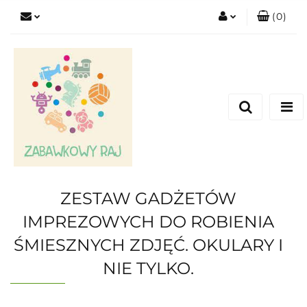
(
0
)
Zaloguj się
Zarejestruj się
Dodaj zgłoszenie
ZESTAW GADŻETÓW
IMPREZOWYCH DO ROBIENIA
ŚMIESZNYCH ZDJĘĆ. OKULARY I
NIE TYLKO.