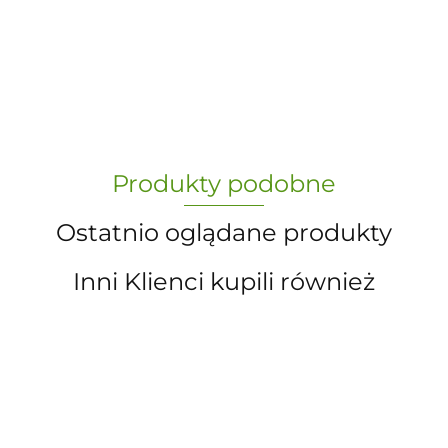
-
„Paula” S.C. Marzena Dudkiewicz
Produkty podobne
Sławomir Dudkiewicz
Ostatnio oglądane produkty
Inni Klienci kupili również
A.S. Sun-day PPUH