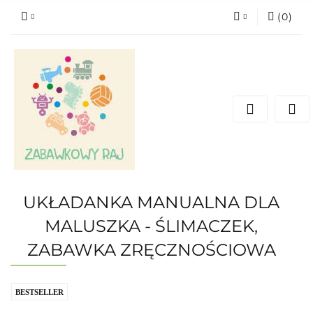
(
0
)
Zaloguj się
Zarejestruj się
Dodaj zgłoszenie
UKŁADANKA MANUALNA DLA
MALUSZKA - ŚLIMACZEK,
ZABAWKA ZRĘCZNOŚCIOWA
BESTSELLER