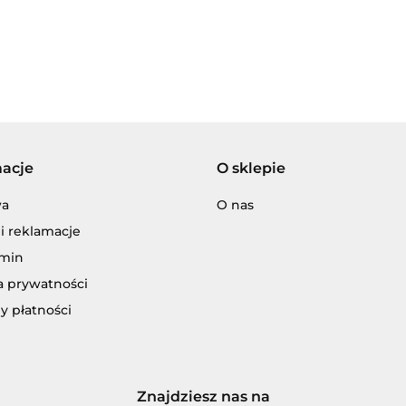
Adamigo P.W.
macje
O sklepie
Adar
wa
O nas
i reklamacje
min
a prywatności
y płatności
ENCJA WYDAWNICZA JERZY MOSTOW
Znajdziesz nas na