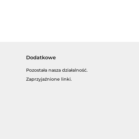
WPINANKA PUZZLE
FARMA, ZWIERZĘTA
DOMOWE.
Dodatkowe
Pozostała nasza działalność.
Zaprzyjaźnione linki.
SKI