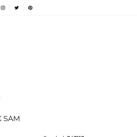
wki
Nowości
Bestsellery
Blog
Dodatkow
egorie
Zabawki
Nowości
Bestsellery
Blog
e infromacje.
Zobacz
Kategorie
E
K SAM