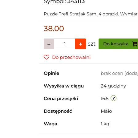
Symbol:
343113
Puzzle Trefl Strażak Sam. 4 obrazki. Wymiary
38.00
szt
Do koszyka
Do przechowalni
Opinie
brak ocen
(doda
Wysyłka w ciągu
24 godziny
Cena przesyłki
16.5
Dostępność
Mało
Waga
1 kg