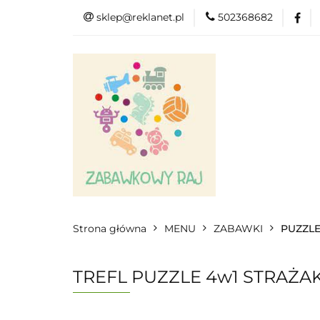
sklep@reklanet.pl
502368682
Menu
Zaba
Zobacz
Kat
Menu
Dodatkow
Strona główna
MENU
ZABAWKI
PUZZL
TREFL PUZZLE 4w1 STRAŻA