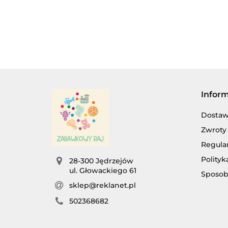
Infor
Dosta
Zwroty 
Regula
Polityk
28-300 Jędrzejów
ul. Głowackiego 61
Sposob
AG
sklep@reklanet.pl
502368682