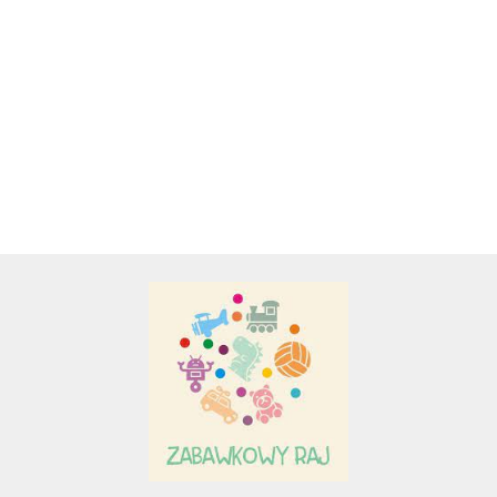
104 elem. 64
CZARNY KOŃ
ELEM. BIAŁE
44.00
49.00
39.50
x 46cm - PSI
FRYZYJSKI
JEDNOROŻCE
PUZZLE 3D
PATROL. PAW
ARCHITEKT
PATROL.
BRAMA
45.00
Adamigo P.W.
BRANDENB
31 ELEM.
Adar
AGENCJA WYDAWNICZA JERZY
MOSTOWSKI