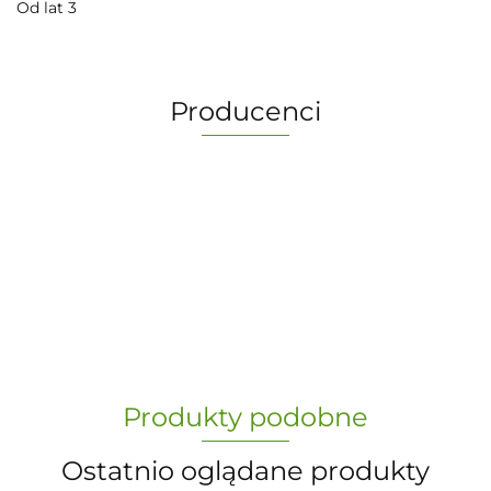
Od lat 3
Producenci
-
„Paula” S.C. Marzena Dudkiewicz
Produkty podobne
Sławomir Dudkiewicz
Ostatnio oglądane produkty