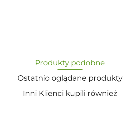
-
„Paula” S.C. Marzena Dudkiewicz
Produkty podobne
Sławomir Dudkiewicz
Ostatnio oglądane produkty
Inni Klienci kupili również
A.S. Sun-day PPUH