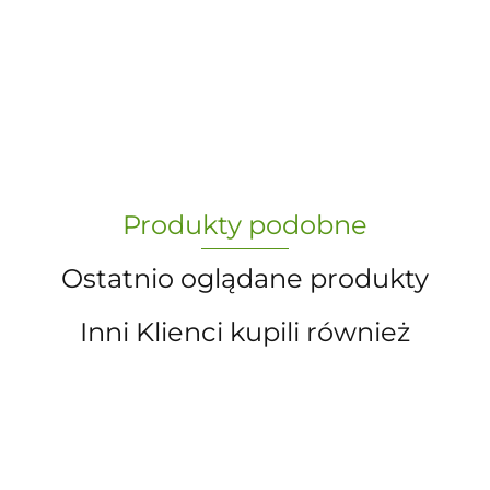
-
„Paula” S.C. Marzena Dudkiewicz
Produkty podobne
Sławomir Dudkiewicz
Ostatnio oglądane produkty
Inni Klienci kupili również
A.S. Sun-day PPUH