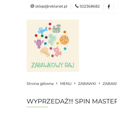
sklep@reklanet.pl
502368682
Menu
Zaba
Zobacz
Kat
Menu
Dodatkow
Strona główna
MENU
ZABAWKI
ZABAWK
WYPRZEDAŻ!!! SPIN MASTER