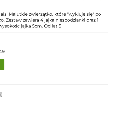
ls. Malutkie zwierzątko, które "wykluje się" po
ko. Zestaw zawiera 4 jajka niespodzianki oraz 1
wysokośc jajka 5cm. Od lat 5
49
j)