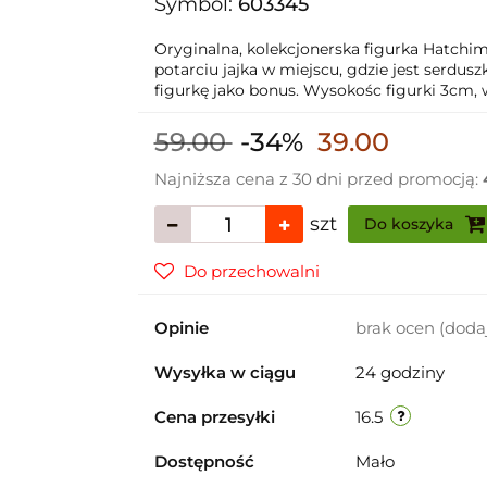
Symbol:
603345
Oryginalna, kolekcjonerska figurka Hatchima
potarciu jajka w miejscu, gdzie jest serdusz
figurkę jako bonus. Wysokośc figurki 3cm, 
59.00
-34%
39.00
Najniższa cena z 30 dni przed promocją:
szt
Do koszyka
Do przechowalni
Opinie
brak ocen
(doda
Wysyłka w ciągu
24 godziny
Cena przesyłki
16.5
Dostępność
Mało