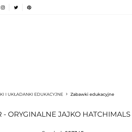
wki
Nowości
Bestsellery
Blog
Dodatkow
egorie
Zabawki
Nowości
Bestsellery
Blog
e infromacje.
Zobacz
Kategorie
I I UKŁADANKI EDUKACYJNE
Zabawki edukacyjne
 - ORYGINALNE JAJKO HATCHIMALS 