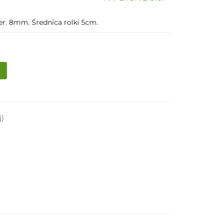
er. 8mm. Średnica rolki 5cm.
j)