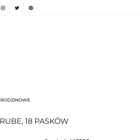
wki
Nowości
Bestsellery
Blog
Dodatkow
egorie
Zabawki
Nowości
Bestsellery
Blog
e infromacje.
Zobacz
Kategorie
 URODZINOWE
UBE, 18 PASKÓW