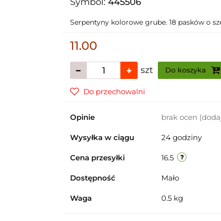
Symbol:
445506
Serpentyny kolorowe grube. 18 pasków o sz
11.00
szt
Do koszyka
Do przechowalni
Opinie
brak ocen
(doda
Wysyłka w ciągu
24 godziny
Cena przesyłki
16.5
Dostępność
Mało
Waga
0.5 kg