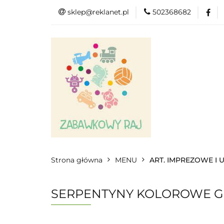
sklep@reklanet.pl
502368682
Menu
Zaba
Zobacz
Kat
Menu
Dodatkow
Strona główna
MENU
ART. IMPREZOWE I
SERPENTYNY KOLOROWE GR