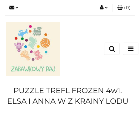
(
0
)
Zaloguj się
Zarejestruj się
Dodaj zgłoszenie
PUZZLE TREFL FROZEN 4w1.
ELSA I ANNA W Z KRAINY LODU