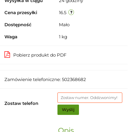
Wysyłka w ciągu
24 godziny
Cena przesyłki
16.5
Dostępność
Mało
Waga
1 kg
Pobierz produkt do PDF
Zamówienie telefoniczne: 502368682
Zostaw telefon
Wyślij
Opis