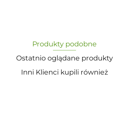
-
„Paula” S.C. Marzena Dudkiewicz
Produkty podobne
Sławomir Dudkiewicz
Ostatnio oglądane produkty
Inni Klienci kupili również
A.S. Sun-day PPUH
AXEL
PUZZLE
AXEL.