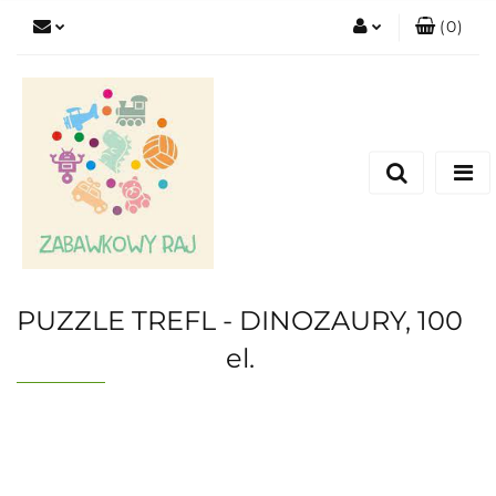
(
0
)
Zaloguj się
Zarejestruj się
Dodaj zgłoszenie
PUZZLE TREFL - DINOZAURY, 100
el.