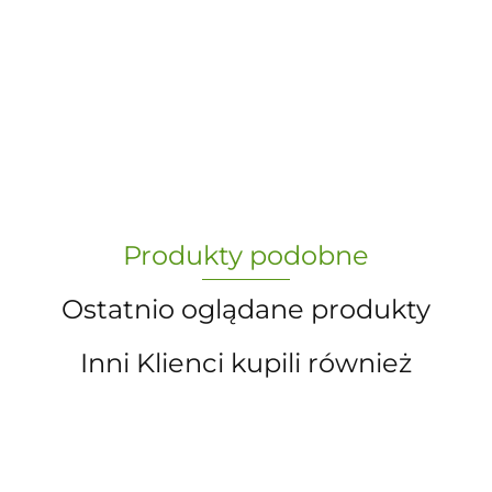
-
„Paula” S.C. Marzena Dudkiewicz
Produkty podobne
Sławomir Dudkiewicz
Ostatnio oglądane produkty
Inni Klienci kupili również
A.S. Sun-day PPUH