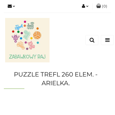
(
0
)
Zaloguj się
Zarejestruj się
Dodaj zgłoszenie
PUZZLE TREFL 260 ELEM. -
ARIELKA.