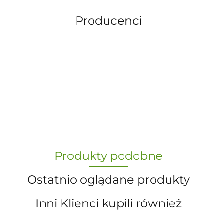
Producenci
-
„Paula” S.C. Marzena Dudkiewicz
Produkty podobne
Sławomir Dudkiewicz
Ostatnio oglądane produkty
Inni Klienci kupili również