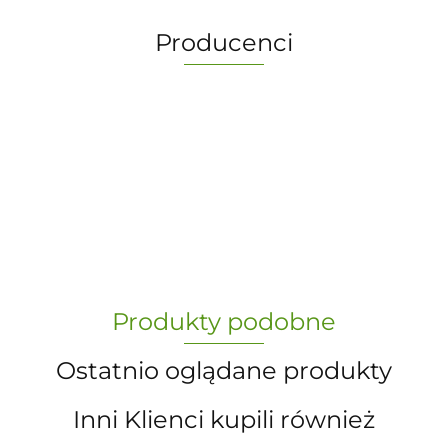
Producenci
-
„Paula” S.C. Marzena Dudkiewicz
Produkty podobne
Sławomir Dudkiewicz
Ostatnio oglądane produkty
Inni Klienci kupili również