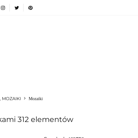
i
Nowości
Bestsellery
Blog
Dodatkowe infromacje
Zabawki
Nowości
Bestsellery
Blog
Dodatkowe inf
Kategorie
, MOZAIKI
Mozaiki
erkami 312 elementów