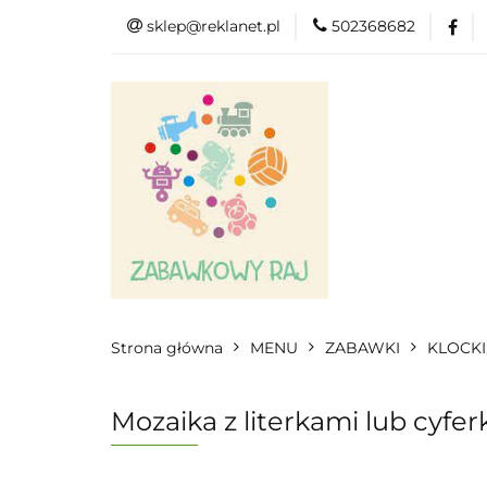
sklep@reklanet.pl
502368682
Menu
Zabawk
Kategorie
Menu
Zobacz
Strona główna
MENU
ZABAWKI
KLOCKI
Mozaika z literkami lub cyf