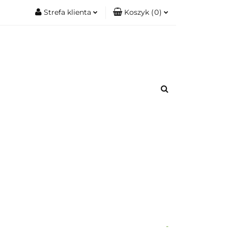
Strefa klienta
Koszyk
(
0
)
.
Zobacz
Zaloguj się
Koszyk jest pusty
Zarejestruj się
Dodaj zgłoszenie
x
romacje.
Do bezpłatnej dostawy brakuje
-,--
Darmowa dostawa!
Suma
0,00 zł
Cena uwzględnia rabaty
-