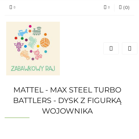
(
0
)
Zaloguj się
Zarejestruj się
Dodaj zgłoszenie
MATTEL - MAX STEEL TURBO
BATTLERS - DYSK Z FIGURKĄ
WOJOWNIKA