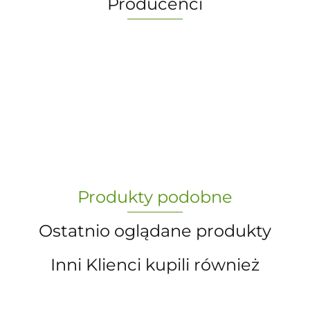
Producenci
-
„Paula” S.C. Marzena Dudkiewicz
Produkty podobne
Sławomir Dudkiewicz
Ostatnio oglądane produkty
Inni Klienci kupili również
A.S. Sun-day PPUH