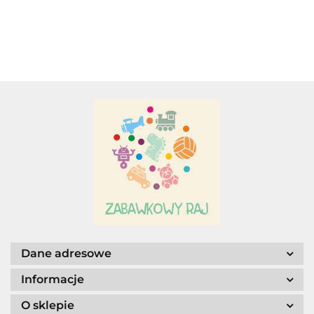
GRYZAK
Adamigo P.W.
Adar
AGENCJA WYDAWNICZA JERZY
MOSTOWSKI
Dane adresowe
Informacje
O sklepie