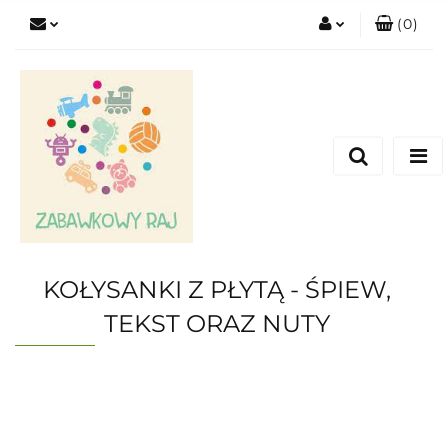
(
0
)
Zaloguj się
Zarejestruj się
Dodaj zgłoszenie
KOŁYSANKI Z PŁYTĄ - ŚPIEW,
TEKST ORAZ NUTY