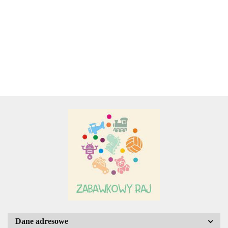
PROMOCJA
60.00
BRACI
BOGATO
GRIMM
ILUSTROWANA
SERIA
- PROMOCJA.
Adamigo P.W.
ZIELO
SOWA
Adar
AGENCJA WYDAWNICZA JERZY
MOSTOWSKI
Dane adresowe