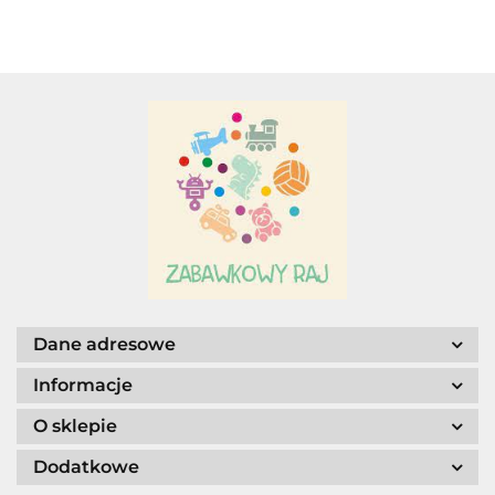
A.S. Sun-day PPUH
A&S SP. Z O.O.
Adamigo P.W.
Dane adresowe
Informacje
O sklepie
Dodatkowe