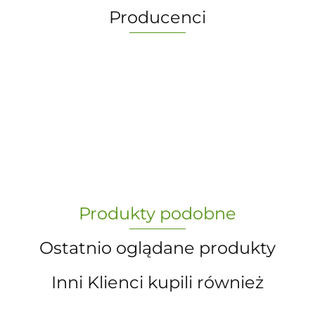
Producenci
-
„Paula” S.C. Marzena Dudkiewicz
Produkty podobne
Sławomir Dudkiewicz
Ostatnio oglądane produkty
Inni Klienci kupili również