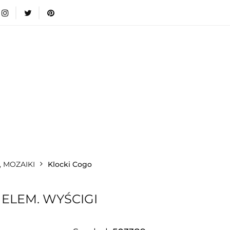
wki
Nowości
Bestsellery
Blog
Dodatkow
egorie
Zabawki
Nowości
Bestsellery
Blog
e infromacje.
Zobacz
Kategorie
, MOZAIKI
Klocki Cogo
 ELEM. WYŚCIGI