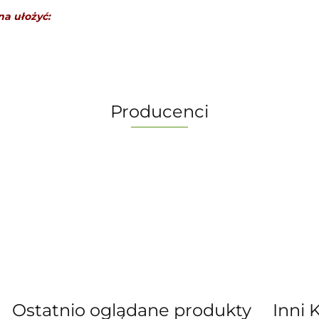
na ułożyć:
Producenci
-
Ostatnio oglądane produkty
Inni 
” S.C. Marzena Dudkiewicz Sławomir Dud