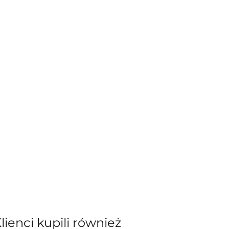
Klienci kupili również
kiewicz