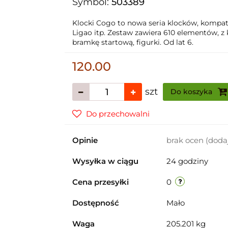
Symbol:
503389
Klocki Cogo to nowa seria klocków, kompaty
Ligao itp. Zestaw zawiera 610 elementów, z 
bramkę startową, figurki. Od lat 6.
120.00
szt
Do koszyka
Do przechowalni
Opinie
brak ocen
(doda
Wysyłka w ciągu
24 godziny
Cena przesyłki
0
Dostępność
Mało
Waga
205.201 kg