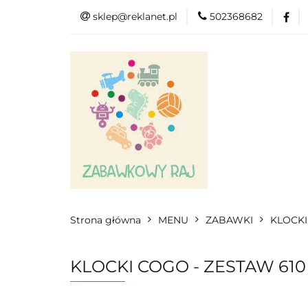
sklep@reklanet.pl
502368682
Menu
Zaba
Zobacz
Kat
Menu
Dodatkow
Strona główna
MENU
ZABAWKI
KLOCKI
KLOCKI COGO - ZESTAW 610