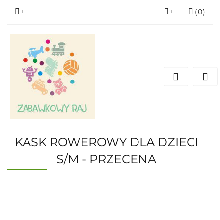
(
0
)
Zaloguj się
Zarejestruj się
Dodaj zgłoszenie
KASK ROWEROWY DLA DZIECI
S/M - PRZECENA