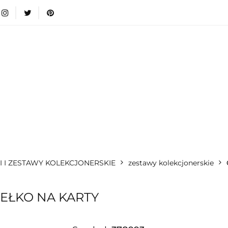
wki
Nowości
Bestsellery
Blog
Dodatkow
egorie
Zabawki
Nowości
Bestsellery
Blog
e infromacje.
Zobacz
Kategorie
I I ZESTAWY KOLEKCJONERSKIE
zestawy kolekcjonerskie
DEŁKO NA KARTY