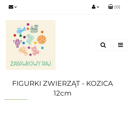
(
0
)
Zaloguj się
Zarejestruj się
Dodaj zgłoszenie
FIGURKI ZWIERZĄT - KOZICA
12cm