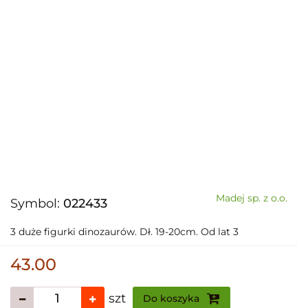
Madej sp. z o.o.
Symbol:
022433
3 duże figurki dinozaurów. Dł. 19-20cm. Od lat 3
43.00
szt
Do koszyka