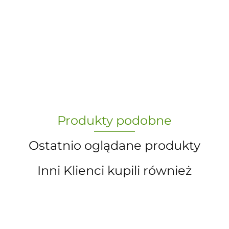
-
„Paula” S.C. Marzena Dudkiewicz
Produkty podobne
Sławomir Dudkiewicz
Ostatnio oglądane produkty
Inni Klienci kupili również
A.S. Sun-day PPUH