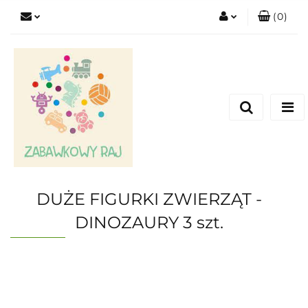
(
0
)
Zaloguj się
Zarejestruj się
Dodaj zgłoszenie
DUŻE FIGURKI ZWIERZĄT -
DINOZAURY 3 szt.