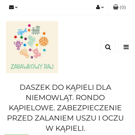
(
0
)
Zaloguj się
Zarejestruj się
Dodaj zgłoszenie
DASZEK DO KĄPIELI DLA
NIEMOWLĄT. RONDO
KĄPIELOWE. ZABEZPIECZENIE
PRZED ZALANIEM USZU I OCZU
W KĄPIELI.