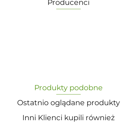
Producenci
-
„Paula” S.C. Marzena Dudkiewicz
Produkty podobne
Sławomir Dudkiewicz
Ostatnio oglądane produkty
Inni Klienci kupili również
A.S. Sun-day PPUH