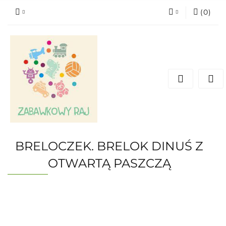
(
0
)
Zaloguj się
Zarejestruj się
Dodaj zgłoszenie
BRELOCZEK. BRELOK DINUŚ Z
OTWARTĄ PASZCZĄ