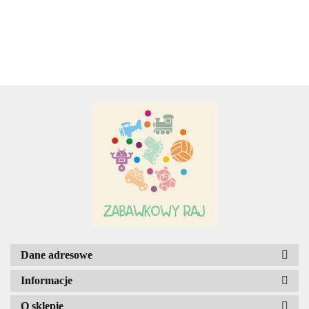
PEPPY.
Adamigo P.W.
Adar
AGENCJA WYDAWNICZA JERZY
MOSTOWSKI
Dane adresowe
Informacje
O sklepie