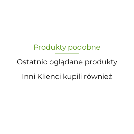
-
„Paula” S.C. Marzena Dudkiewicz
Produkty podobne
Sławomir Dudkiewicz
Ostatnio oglądane produkty
Inni Klienci kupili również
A.S. Sun-day PPUH