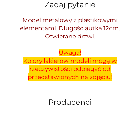
Zadaj pytanie
Model metalowy z plastikowymi
elementami. Długość autka 12cm.
Otwierane drzwi.
Uwaga!
Kolory lakierów modeli mogą w
rzeczywistości odbiegać od
przedstawionych na zdjęciu!
Producenci