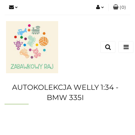
(
0
)
Zaloguj się
Zarejestruj się
Dodaj zgłoszenie
AUTOKOLEKCJA WELLY 1:34 -
BMW 335I