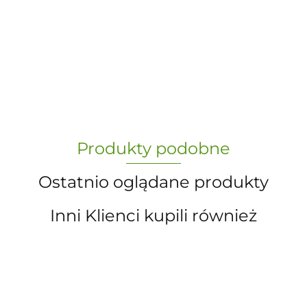
-
„Paula” S.C. Marzena Dudkiewicz
Produkty podobne
Sławomir Dudkiewicz
Ostatnio oglądane produkty
Inni Klienci kupili również
A.S. Sun-day PPUH