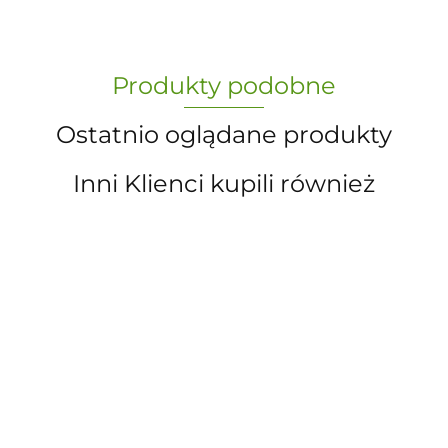
„Paula” S.C. Marzena Dudkiewicz
Produkty podobne
Sławomir Dudkiewicz
Ostatnio oglądane produkty
Inni Klienci kupili również
A.S. Sun-day PPUH
A&S SP. Z O.O.