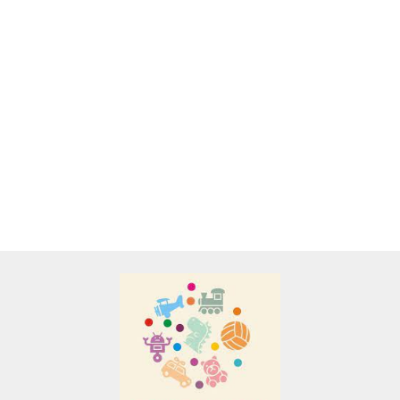
AUTOKOLEKCJA RASTAR
AUTOKOLEKCJA RASTAR
Adamigo P.W.
1:43 - RANGE ROVER
1:43 - LAMBORGHINI
SPORT
22.00
REVENTON
24.00
Adar
AGENCJA WYDAWNICZA JERZY
MOSTOWSKI